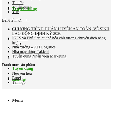
Tin tức
Tuyển dụng
Truyền thông
Y tế
Tin tức
Bài viết mới
CHƯƠNG TRÌNH HUẤN LUYỆN AN TOÀN, VỆ SINH
Tài liệu
LAO ĐỘNG ĐỊNH KỲ 2026
IGES và Phú Sơn cụ thể hóa chủ trương chuyển dịch năng
Video
lượng
Nhà xưởng – AH Logistics
Chứng nhận
Nhà máy dược Takichi
Tuyển dụng Nhân viên Marketing
Thử nghiệm
Danh mục sản phẩm
Tuyển dụng
Nguyên liệu
Panel
Liên hệ
Tấm lợp
Menu