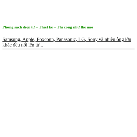
Phòng sạch điện tử – Thiết kế – Thi công như thế nào
Samsung, Apple, Foxconn, Panasonic, LG, Sony và nhiều ông lớn
khác đều nổi lên từ...