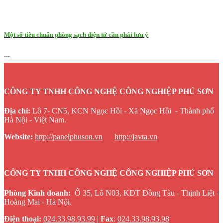
Một số tiêu chuẩn phòng sạch điện tử cần phải lưu ý
...
CÔNG TY TNHH CÔNG NGHỆ CÔNG NGHIỆP PHÚ SƠN
Địa chỉ:
Lô 7- CN5, KCN Ngọc Hồi - Xã Ngọc Hồi - Thành phố
Hà Nội - Việt Nam.
Website
:
http://panelphuson.vn
http://javta.vn
CÔNG TY TNHH CÔNG NGHỆ CÔNG NGHIỆP PHÚ SƠN
Phòng Kinh doanh:
Ô 35, Lô N03, KĐT Đồng Tàu - Thịnh Liệt -
Hoàng Mai - Hà Nội.
Điện thoại:
024.33.98.93.99
|
Fax
:
024.33.98.93.98