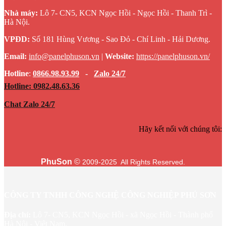
Nhà máy:
Lô 7- CN5, KCN Ngọc Hồi - Ngọc Hồi - Thanh Trì -
Hà Nội.
VPĐD:
Số 181 Hùng Vương - Sao Đỏ - Chí Linh - Hải Dương.
Email:
info@panelphuson.vn
|
Website
:
https://panelphuson.vn/
Hotline
:
0866.98.93.99
-
Zalo 24/7
Hotline: 0982.48.63.36
Chat Zalo 24/7
Hãy kết nối với chúng tôi:
PhuSon
©
2009-2025 All Rights Reserved.
CÔNG TY TNHH CÔNG NGHỆ CÔNG NGHIỆP PHÚ SƠN
Địa chỉ:
Lô 7- CN5, KCN Ngọc Hồi - xã Ngọc Hồi - Thành phố
Hà Nội - Việt Nam.