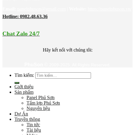
Email:
panelphuson@gmail.com
|
Website
:
https://panelphuson.vn/
Hotline: 0982.48.63.36
Chat Zalo 24/7
Hãy kết nối với chúng tôi:
PhuSon
©
2009-2025 All Rights Reserved.
Tìm kiếm:
Giới thiệu
Sản phẩm
Panel Phú Sơn
Tấm lợp Phú Sơn
Nguyên liệu
Dự Án
Truyền thông
Tin tức
Tài liệu