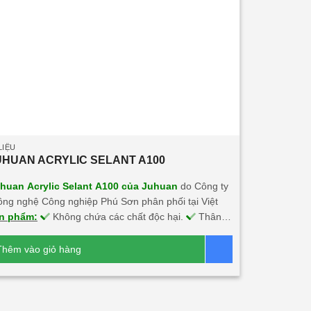
LIỆU
UHUAN ACRYLIC SELANT A100
huan Acrylic Selant A100 của Juhuan
do Công ty
g nghệ Công nghiệp Phú Sơn phân phối tại Việt
n phẩm:
Không chứa các chất độc hại.
Thân
i môi trường.
An toàn sức khỏe người sử dụng.
 chắn chắn trên nhiều chất liệu.
Màu sắc đa
Thêm vào giỏ hàng
Báo giá
nh thẩm mỹ cao.
Không ăn mòn kim loại, chống
 tiết khắc nghiệt.