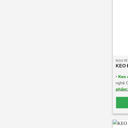
NGUYÊ
KEO 
•
Keo 
nghệ C
phẩm
môi tr
chắn c
thẩm 
khắc n