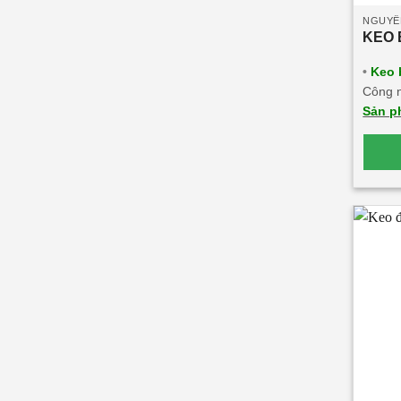
NGUYÊ
KEO 
•
Keo 
Công n
Sản p
với mô
dính c
thẩm 
khắc n