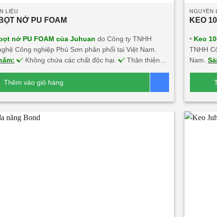
N LIỆU
NGUYÊN 
BỌT NỞ PU FOAM
KEO 1
bọt nở PU FOAM của Juhuan
do Công ty TNHH
•
Keo 10
ghệ Công nghiệp Phú Sơn phân phối tại Việt Nam.
TNHH Côn
hẩm:
Không chứa các chất độc hại.
Thân thiện
Nam.
Sả
i trường.
An toàn sức khỏe người sử dụng.
Bám
thiện vớ
hắn chắn trên nhiều chất liệu.
Màu sắc đa dạng, tính
Bám dính
Thêm vào giỏ hàng
Báo giá
mỹ cao.
Không ăn mòn kim loại, chống chịu thời tiết
dạng, tí
ghiệt.
chịu thời