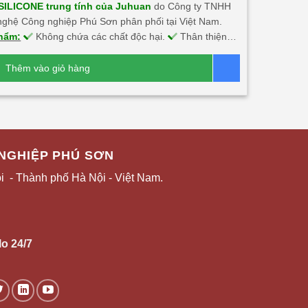
SILICONE trung tính của Juhuan
do Công ty TNHH
ghệ Công nghiệp Phú Sơn phân phối tại Việt Nam.
hẩm:
Không chứa các chất độc hại.
Thân thiện
i trường.
An toàn sức khỏe người sử dụng.
Bám
hắn chắn trên nhiều chất liệu.
Màu sắc đa dạng, tính
Thêm vào giỏ hàng
Báo giá
mỹ cao.
Không ăn mòn kim loại, chống chịu thời tiết
ghiệt.
NGHIỆP PHÚ SƠN
 - Thành phố Hà Nội - Việt Nam.
lo 24/7