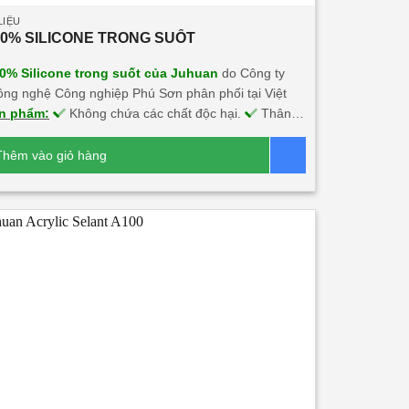
LIỆU
00% SILICONE TRONG SUỐT
0% Silicone trong suốt của Juhuan
do Công ty
g nghệ Công nghiệp Phú Sơn phân phối tại Việt
n phẩm:
Không chứa các chất độc hại.
Thân
i môi trường.
An toàn sức khỏe người sử dụng.
 chắn chắn trên nhiều chất liệu.
Màu sắc đa
Thêm vào giỏ hàng
Báo giá
nh thẩm mỹ cao.
Không ăn mòn kim loại, chống
 tiết khắc nghiệt.