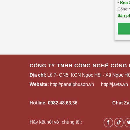
•
Keo 
Công n
Sản p
với mô
dính c
thẩm 
khắc n
CÔNG TY TNHH CÔNG NGHỆ CÔNG 
Địa chỉ:
Lô 7- CN5, KCN Ngọc Hồi - Xã Ngọc Hồi
Website
:
http://panelphuson.vn
http://javta.vn
Hotline: 0982.48.63.36
Chat Za
Hãy kết nối với chúng tôi: