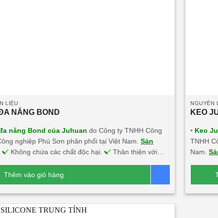
N LIỆU
NGUYÊN 
ĐA NĂNG BOND
KEO J
đa năng Bond của Juhuan
do Công ty TNHH Công
•
Keo Ju
ông nghiệp Phú Sơn phân phối tại Việt Nam.
Sản
TNHH Côn
:
Không chứa các chất độc hại.
Thân thiện với
Nam.
Sả
ường.
An toàn sức khỏe người sử dụng.
Bám dính
thiện vớ
hắn trên nhiều chất liệu.
Màu sắc đa dạng, tính
Bám dính
Thêm vào giỏ hàng
Báo giá
mỹ cao.
Không ăn mòn kim loại, chống chịu thời tiết
dạng, tí
ghiệt.
chịu thời