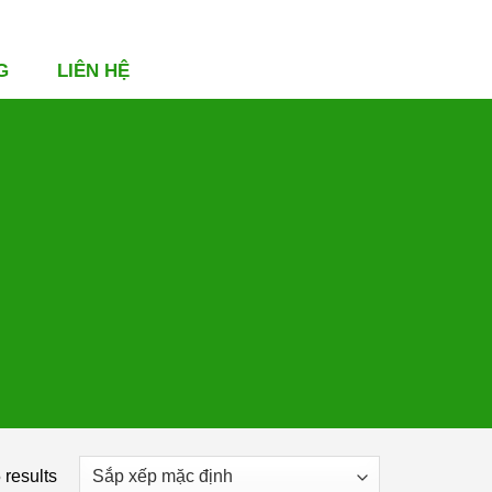
G
LIÊN HỆ
 results