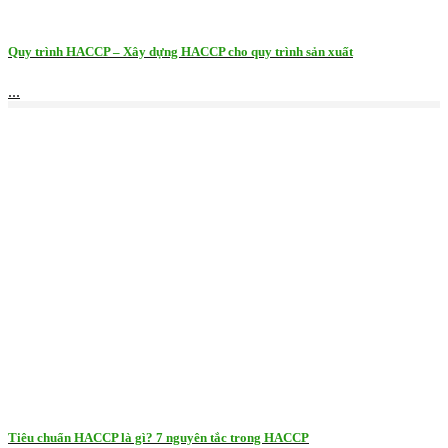
Quy trình HACCP – Xây dựng HACCP cho quy trình sản xuất
...
Tiêu chuẩn HACCP là gì? 7 nguyên tắc trong HACCP