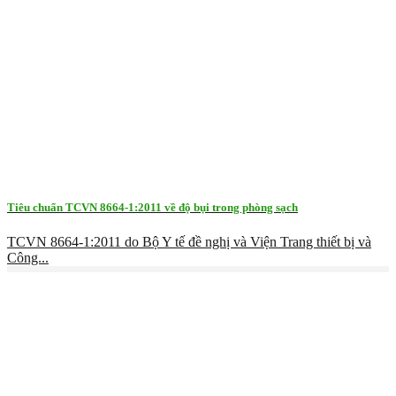
Tiêu chuẩn TCVN 8664-1:2011 về độ bụi trong phòng sạch
TCVN 8664-1:2011 do Bộ Y tế đề nghị và Viện Trang thiết bị và
Công...