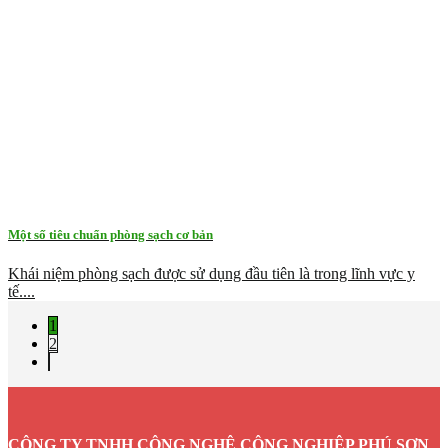
Một số tiêu chuẩn phòng sạch cơ bản
Khái niệm phòng sạch được sử dụng đầu tiên là trong lĩnh vực y
tế....
1
2
CÔNG TY TNHH CÔNG NGHỆ CÔNG NGHIỆP PHÚ SƠN