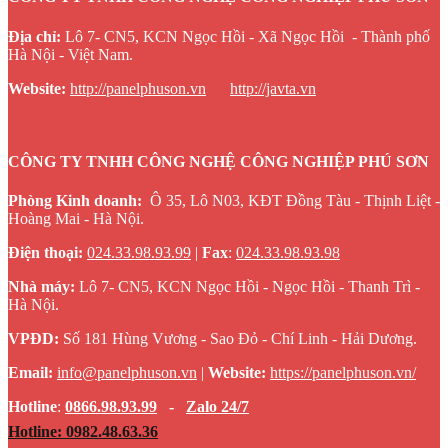
Địa chỉ:
Lô 7- CN5, KCN Ngọc Hồi - Xã Ngọc Hồi - Thành phố
Hà Nội - Việt Nam.
Website
:
http://panelphuson.vn
http://javta.vn
CÔNG TY TNHH CÔNG NGHỆ CÔNG NGHIỆP PHÚ SƠN
Phòng Kinh doanh:
Ô 35, Lô N03, KĐT Đồng Tàu - Thịnh Liệt -
Hoàng Mai - Hà Nội.
Điện thoại:
024.33.98.93.99
|
Fax
:
024.33.98.93.98
Nhà máy:
Lô 7- CN5, KCN Ngọc Hồi - Ngọc Hồi - Thanh Trì -
Hà Nội.
VPĐD:
Số 181 Hùng Vương - Sao Đỏ - Chí Linh - Hải Dương.
Email:
info@panelphuson.vn
|
Website
:
https://panelphuson.vn/
Hotline
:
0866.98.93.99
-
Zalo 24/7
Hotline: 0982.48.63.36