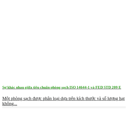
Sự khác nhau giữa tiêu chuẩn phòng sạch ISO 14644-1 và FED STD 209 E
Một phòng sạch được phân loại dựa trên kích thước và số lượng hạt
không...