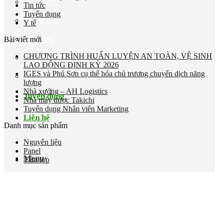
Tin tức
Tin tức
Tuyển dụng
Tài liệu
Y tế
Video
Bài viết mới
CHƯƠNG TRÌNH HUẤN LUYỆN AN TOÀN, VỆ SINH
Chứng nhận
LAO ĐỘNG ĐỊNH KỲ 2026
IGES và Phú Sơn cụ thể hóa chủ trương chuyển dịch năng
Thử nghiệm
lượng
Nhà xưởng – AH Logistics
Tuyển dụng
Nhà máy dược Takichi
Tuyển dụng Nhân viên Marketing
Liên hệ
Danh mục sản phẩm
Nguyên liệu
Panel
Menu
Tấm lợp