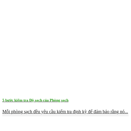
5 bước kiểm tra Độ sạch của Phòng sạch
Mỗi phòng sạch đều yêu cầu kiểm tra định kỳ để đảm bảo rằng nó...