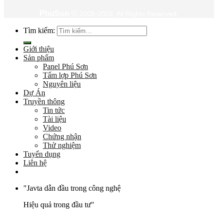
PhuSon
©
2009-2025 All Rights Reserved.
Tìm kiếm:
Giới thiệu
Sản phẩm
Panel Phú Sơn
Tấm lợp Phú Sơn
Nguyên liệu
Dự Án
Truyền thông
Tin tức
Tài liệu
Video
Chứng nhận
Thử nghiệm
Tuyển dụng
Liên hệ
"Javta dẫn đầu trong công nghệ
Hiệu quả trong đầu tư"