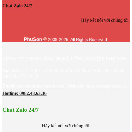
Chat Zalo 24/7
Hãy kết nối với chúng tôi:
PhuSon
©
2009-2025 All Rights Reserved.
CÔNG TY TNHH CÔNG NGHỆ CÔNG NGHIỆP PHÚ SƠN
Địa chỉ:
Lô 7- CN5, KCN Ngọc Hồi - xã Ngọc Hồi - Thành phố
Hà Nội - Việt Nam.
Email:
panelphuson@gmail.com
|
Website
:
https://panelphuson.vn/
Hotline: 0982.48.63.36
Chat Zalo 24/7
Hãy kết nối với chúng tôi: