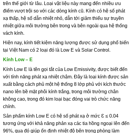
trên thế giới từ lâu. Loại vật liệu này mang đến nhiều ưu
điểm vượt trội so với các dòng kính cũ. Kính có hệ số phát
xạ thấp, hệ số dẫn nhiệt nhỏ, dẫn tới giảm thiểu sự truyền
nhiệt giữa môi trường bên trong và bên ngoài qua hệ thống
vách kính.
Hiện nay, kính tiết kiệm năng lượng được sử dụng phổ biến
tại Việt Nam có 2 loại đó là Low E và Solar Control.
Kính Low – E
Kính Low E là tên gọi tắt của Low Emissivity, được biết đến
với tính năng phát xạ nhiệt chậm. Đây là loại kính được sản
xuất bằng cách phủ một hệ thống 8 lớp phủ với kích thước
nano lên bề mặt phôi kính trắng, trong môi trường chân
không cao, trong đó kim loại bạc đóng vai trò chức năng
chính.
Sản phẩm kính Low E có hệ số phát xạ ở mức Ɛ ≤ 0.04
tương ứng với khả năng phản xạ các tia hồng ngoại lên đến
96%, qua đó giúp ổn định nhiệt độ bên trong phòng làm