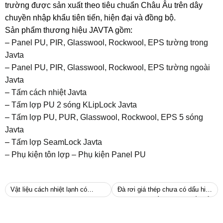
trường được sản xuất theo tiêu chuẩn Châu Âu trên dây
chuyền nhập khẩu tiên tiến, hiện đại và đồng bộ.
Sản phẩm thương hiệu JAVTA gồm:
–
Panel PU, PIR, Glasswool, Rockwool, EPS tường trong
Javta
–
Panel PU, PIR, Glasswool, Rockwool, EPS tường ngoài
Javta
–
Tấm cách nhiệt Javta
–
Tấm lợp PU 2 sóng KLipLock Javta
–
Tấm lợp PU, PUR, Glasswool, Rockwool, EPS 5 sóng
Javta
–
Tấm lợp SeamLock Javta
– Phụ kiện tôn lợp – Phụ kiện Panel PU
Vật liệu cách nhiệt lạnh có
Đà rơi giá thép chưa có dấu hiệu
những loại nào?
dừng lại, nhiều đại lý muốn đẩy
hàng nhanh để cắt lỗ