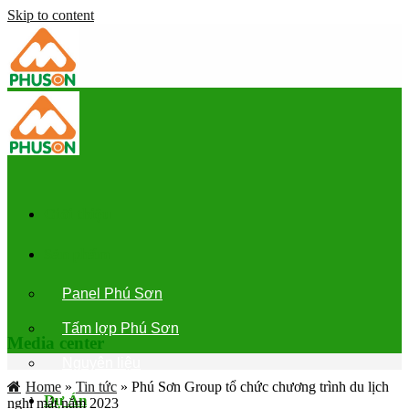
Skip to content
Giới thiệu
Sản phẩm
Panel Phú Sơn
Tấm lợp Phú Sơn
Media center
Nguyên liệu
Home
»
Tin tức
»
Phú Sơn Group tổ chức chương trình du lịch
Dự Án
nghỉ mát năm 2023