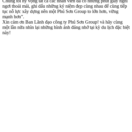
Chúng tôi hy vọng tất cả các nhân viên đã có những phút giây nghỉ
ngơi thoải mái, ghi dấu những kỷ niệm đẹp cùng nhau để cùng tiếp
tục nỗ lực xây dựng nên một Phú Sơn Group to lớn hơn, vững
mạnh hơn”.
Xin cảm ơn Ban Lãnh đạo công ty Phú Sơn Group! và hãy cùng
một lần nữa nhìn lại những hình ảnh đáng nhớ tại kỳ du lịch đặc biệt
này!