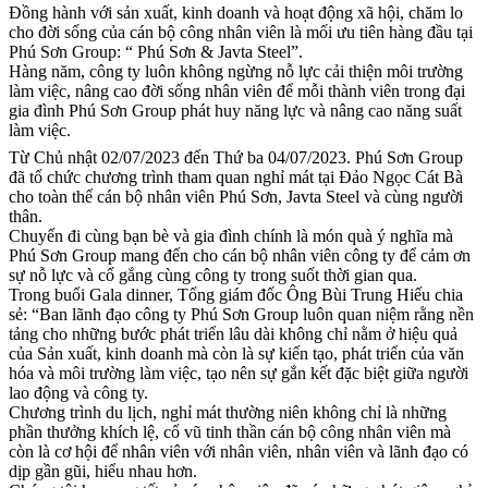
Đồng hành với sản xuất, kinh doanh và hoạt động xã hội, chăm lo
cho đời sống của cán bộ công nhân viên là mối ưu tiên hàng đầu tại
Phú Sơn Group: “ Phú Sơn & Javta Steel”.
Hàng năm, công ty luôn không ngừng nỗ lực cải thiện môi trường
làm việc, nâng cao đời sống nhân viên để mỗi thành viên trong đại
gia đình Phú Sơn Group phát huy năng lực và nâng cao năng suất
làm việc.
Từ Chủ nhật 02/07/2023 đến Thứ ba 04/07/2023. Phú Sơn Group
đã tổ chức chương trình tham quan nghỉ mát tại Đảo Ngọc Cát Bà
cho toàn thể cán bộ nhân viên Phú Sơn, Javta Steel và cùng người
thân.
Chuyến đi cùng bạn bè và gia đình chính là món quà ý nghĩa mà
Phú Sơn Group mang đến cho cán bộ nhân viên công ty để cảm ơn
sự nỗ lực và cố gắng cùng công ty trong suốt thời gian qua.
Trong buổi Gala dinner, Tổng giám đốc Ông Bùi Trung Hiếu chia
sẻ: “Ban lãnh đạo công ty Phú Sơn Group luôn quan niệm rằng nền
tảng cho những bước phát triển lâu dài không chỉ nằm ở hiệu quả
của Sản xuất, kinh doanh mà còn là sự kiến tạo, phát triển của văn
hóa và môi trường làm việc, tạo nên sự gắn kết đặc biệt giữa người
lao động và công ty.
Chương trình du lịch, nghỉ mát thường niên không chỉ là những
phần thưởng khích lệ, cổ vũ tinh thần cán bộ công nhân viên mà
còn là cơ hội để nhân viên với nhân viên, nhân viên và lãnh đạo có
dịp gần gũi, hiểu nhau hơn.