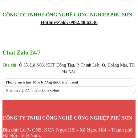
CÔNG TY TNHH CÔNG NGHỆ CÔNG NGHIỆP PHÚ SƠN
Hotline/Zalo: 0982.48.63.36
Chat Zalo 24/7
Địa chỉ:
Ô 35, Lô N03, KĐT Đồng Tàu, P. Thịnh Liệt, Q. Hoàng Mai, TP.
Hà Nội.
Phòng sạch hay Môi trường được kiểm soát
Nhà máy Dược phẩm Dolexphar
CÔNG TY TNHH CÔNG NGHỆ CÔNG NGHIỆP PHÚ SƠN
Địa chỉ:
Lô 7- CN5, KCN Ngọc Hồi - Xã Ngọc Hồi - Thành phố
Hà Nội - Việt Nam.