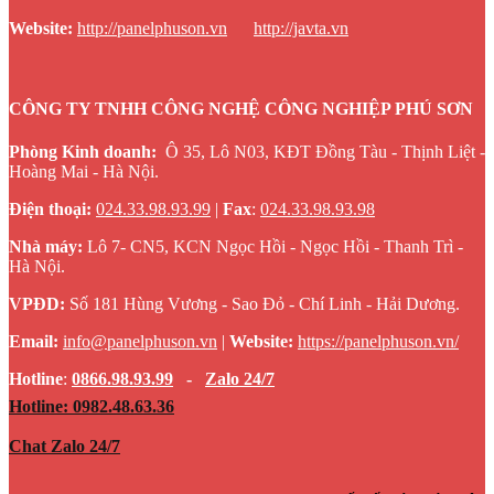
Website
:
http://panelphuson.vn
http://javta.vn
CÔNG TY TNHH CÔNG NGHỆ CÔNG NGHIỆP PHÚ SƠN
Phòng Kinh doanh:
Ô 35, Lô N03, KĐT Đồng Tàu - Thịnh Liệt -
Hoàng Mai - Hà Nội.
Điện thoại:
024.33.98.93.99
|
Fax
:
024.33.98.93.98
Nhà máy:
Lô 7- CN5, KCN Ngọc Hồi - Ngọc Hồi - Thanh Trì -
Hà Nội.
VPĐD:
Số 181 Hùng Vương - Sao Đỏ - Chí Linh - Hải Dương.
Email:
info@panelphuson.vn
|
Website
:
https://panelphuson.vn/
Hotline
:
0866.98.93.99
-
Zalo 24/7
Hotline: 0982.48.63.36
Chat Zalo 24/7