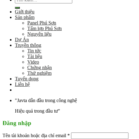
kiếm:
Giới thiệu
Sản phẩm
Panel Phú Sơn
Tấm lợp Phú Sơn
Nguyên liệu
Dự Án
Truyền thông
Tin tức
Tài liệu
Video
Chứng nhận
Thử nghiệm
Tuyển dụng
Liên hệ
"Javta dẫn đầu trong công nghệ
Hiệu quả trong đầu tư"
Đăng nhập
Tên tài khoản hoặc địa chỉ email
*