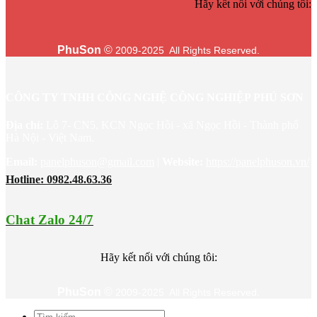
Hãy kết nối với chúng tôi:
PhuSon
©
2009-2025 All Rights Reserved.
CÔNG TY TNHH CÔNG NGHỆ CÔNG NGHIỆP PHÚ SƠN
Địa chỉ:
Lô 7- CN5, KCN Ngọc Hồi - xã Ngọc Hồi - Thành phố
Hà Nội - Việt Nam.
Email:
panelphuson@gmail.com
|
Website
:
https://panelphuson.vn/
Hotline: 0982.48.63.36
Chat Zalo 24/7
Hãy kết nối với chúng tôi:
PhuSon
©
2009-2025 All Rights Reserved.
Tìm