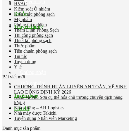
Nguyên liệu
HVAC
Kiểm soát Ô nhiễm
Dự Án
Kiến thức phòng sạch
Mỹ phẩm
Phòng thí nghiệm
Truyền thông
Thẩm Định Phòng Sạch
Thi công phòng sạch
Tin tức
Thiết kế phòng sạch
Thực phẩm
Tài liệu
Tiêu chuẩn phòng sạch
Tin tức
Video
Tuyển dụng
Y tế
Chứng nhận
Bài viết mới
Thử nghiệm
CHƯƠNG TRÌNH HUẤN LUYỆN AN TOÀN, VỆ SINH
LAO ĐỘNG ĐỊNH KỲ 2026
Tuyển dụng
IGES và Phú Sơn cụ thể hóa chủ trương chuyển dịch năng
lượng
Nhà xưởng – AH Logistics
Liên hệ
Nhà máy dược Takichi
Tuyển dụng Nhân viên Marketing
Danh mục sản phẩm