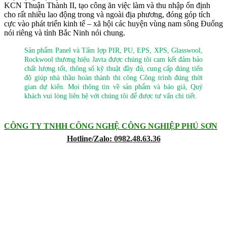
KCN Thuận Thành II, tạo công ăn việc làm và thu nhập ổn định
cho rất nhiều lao động trong và ngoài địa phương, đóng góp tích
cực vào phát triển kinh tế – xã hội các huyện vùng nam sông Đuống
nói riêng và tỉnh Bắc Ninh nói chung.
Sản phẩm Panel và Tấm lợp PIR, PU, EPS, XPS, Glasswool,
Rockwool thương hiệu Javta được chúng tôi cam kết đảm bảo
chất lượng tốt, thông số kỹ thuật đầy đủ, cung cấp đúng tiến
độ giúp nhà thầu hoàn thành thi công Công trình đúng thời
gian dự kiến. Mọi thông tin về sản phẩm và báo giá, Quý
khách vui lòng liên hệ với chúng tôi để được tư vấn chi tiết.
CÔNG TY TNHH CÔNG NGHỆ CÔNG NGHIỆP PHÚ SƠN
Hotline/Zalo: 0982.48.63.36