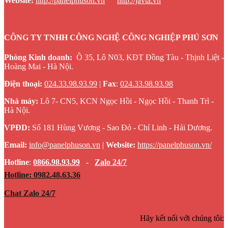
Website
:
http://panelphuson.vn
http://javta.vn
CÔNG TY TNHH CÔNG NGHỆ CÔNG NGHIỆP PHÚ SƠN
Phòng Kinh doanh:
Ô 35, Lô N03, KĐT Đồng Tàu - Thịnh Liệt -
Hoàng Mai - Hà Nội.
Điện thoại:
024.33.98.93.99
|
Fax
:
024.33.98.93.98
Nhà máy:
Lô 7- CN5, KCN Ngọc Hồi - Ngọc Hồi - Thanh Trì -
Hà Nội.
VPĐD:
Số 181 Hùng Vương - Sao Đỏ - Chí Linh - Hải Dương.
Email:
info@panelphuson.vn
|
Website
:
https://panelphuson.vn/
Hotline
:
0866.98.93.99
-
Zalo 24/7
Hotline: 0982.48.63.36
Chat Zalo 24/7
Hãy kết nối với chúng tôi: