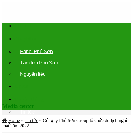
Skip
to
content
Giới thiệu
Sản phẩm
Panel Phú Sơn
Tấm lợp Phú Sơn
Nguyên liệu
Dự Án
Truyền thông
Media center
Tin tức
Home
»
Tin tức
»
Công ty Phú Sơn Group tổ chức du lịch nghỉ
Tài liệu
mát năm 2022