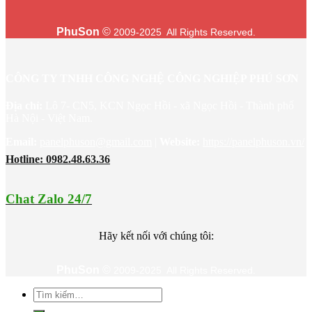
PhuSon
©
2009-2025 All Rights Reserved.
CÔNG TY TNHH CÔNG NGHỆ CÔNG NGHIỆP PHÚ SƠN
Địa chỉ:
Lô 7- CN5, KCN Ngọc Hồi - xã Ngọc Hồi - Thành phố
Hà Nội - Việt Nam.
Email:
panelphuson@gmail.com
|
Website
:
https://panelphuson.vn/
Hotline: 0982.48.63.36
Chat Zalo 24/7
Hãy kết nối với chúng tôi:
PhuSon
©
2009-2025 All Rights Reserved.
Tìm
kiếm: