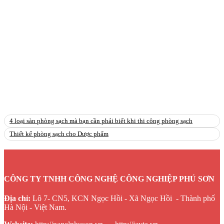
4 loại sàn phòng sạch mà bạn cần phải biết khi thi công phòng sạch
Thiết kế phòng sạch cho Dược phẩm
CÔNG TY TNHH CÔNG NGHỆ CÔNG NGHIỆP PHÚ SƠN
Địa chỉ:
Lô 7- CN5, KCN Ngọc Hồi - Xã Ngọc Hồi - Thành phố
Hà Nội - Việt Nam.