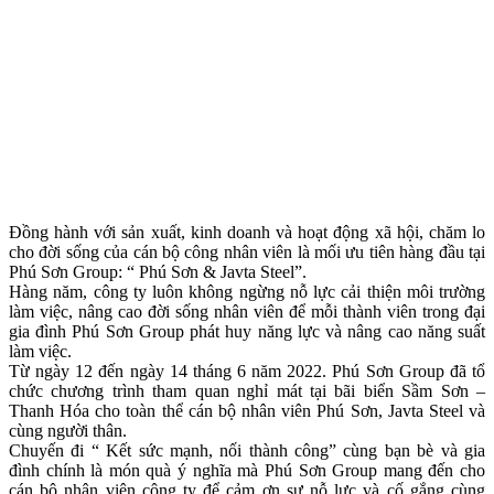
Đồng hành với sản xuất, kinh doanh và hoạt động xã hội, chăm lo
cho đời sống của cán bộ công nhân viên là mối ưu tiên hàng đầu tại
Phú Sơn Group: “ Phú Sơn & Javta Steel”.
Hàng năm, công ty luôn không ngừng nỗ lực cải thiện môi trường
làm việc, nâng cao đời sống nhân viên để mỗi thành viên trong đại
gia đình Phú Sơn Group phát huy năng lực và nâng cao năng suất
làm việc.
Từ ngày 12 đến ngày 14 tháng 6 năm 2022. Phú Sơn Group đã tổ
chức chương trình tham quan nghỉ mát tại bãi biển Sầm Sơn –
Thanh Hóa cho toàn thể cán bộ nhân viên Phú Sơn, Javta Steel và
cùng người thân.
Chuyến đi “ Kết sức mạnh, nối thành công” cùng bạn bè và gia
đình chính là món quà ý nghĩa mà Phú Sơn Group mang đến cho
cán bộ nhân viên công ty để cảm ơn sự nỗ lực và cố gắng cùng