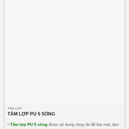
chính:
Tấm lợp PU 2 sóng 3 lớp 2 mặt tôn
Tấm lợp PU 2
sóng 3 lớp 1 mặt tôn
Tấm Klip Lock 2 sóng công nghiệp
TẤM LỢP
TẤM LỢP PU 5 SÓNG
•
Tấm lợp PU 5 sóng
được sử dụng rộng rãi để lợp mái, làm