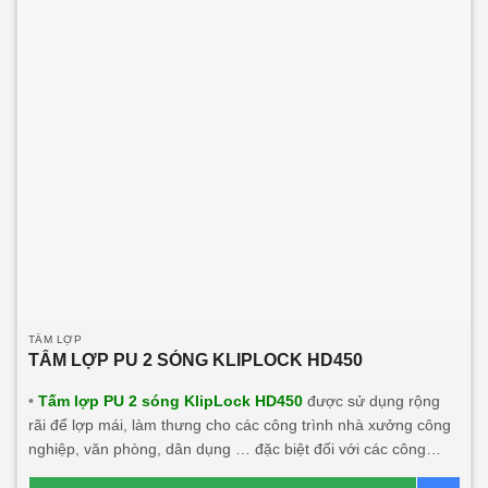
TẤM LỢP
TẤM LỢP PU 2 SÓNG KLIPLOCK HD450
•
Tấm lợp PU 2 sóng KlipLock HD450
được sử dụng rộng
rãi để lợp mái, làm thưng cho các công trình nhà xưởng công
nghiệp, văn phòng, dân dụng … đặc biệt đối với các công
trình cần tính năng cách âm, cách nhiệt, chống dột, mái độ dài