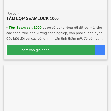
TẤM LỢP
TẤM LỢP SEAMLOCK 1000
•
Tôn Seamlock 1000
được sử dụng rộng rãi để lợp mái cho
các công trình nhà xưởng công nghiệp, văn phòng, dân dụng,
đặc biệt đối với các công trình cần tính thẩm mỹ, độ bền cao,
chống dột chân vít. Sản phẩm Tôn seamlock 1000 kết hợp với
chất liệu khác có tính năng cách âm, cách nhiệt lớn. Sản
Thêm vào giỏ hàng
Bá
phẩm này rất phù hợp với các công trình đối tác nước ngoài
đầu tư tại Việt Nam.