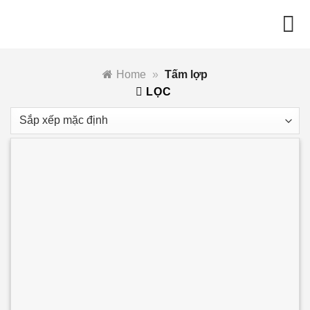
Skip
to
content
Home
»
Tấm lợp
LỌC