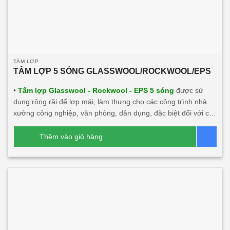
TẤM LỢP
TẤM LỢP 5 SÓNG GLASSWOOL/ROCKWOOL/EPS
•
Tấm lợp Glasswool - Rockwool - EPS 5 sóng
được sử
dụng rộng rãi để lợp mái, làm thưng cho các công trình nhà
xưởng công nghiệp, văn phòng, dân dụng, đặc biệt đối với các
công trình cần tính thẩm mỹ, độ bền cao, tính năng cách âm,
cách nhiệt lớn, chống cháy. Sản phẩm này rất phù hợp với
Thêm vào giỏ hàng
Bá
mọi công trình.
Dòng sản phẩm chính:
Tấm lợp Glasswool
5 sóng 3 lớp 2 mặt tôn
Tấm lợp Rockwool 5 sóng 3 lớp 2
mặt tôn
Tấm lợp EPS 5 sóng 3 lớp 2 mặt tôn