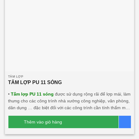
TẤM LỢP
TẤM LỢP PU 11 SÓNG
•
Tấm lợp PU 11 sóng
được sử dụng rộng rãi để lợp mái, làm
thưng cho các công trình nhà xưởng công nghiệp, văn phòng,
dân dụng … đặc biệt đối với các công trình cần tính thẩm mỹ,
độ bền cao, tính năng cách âm, cách nhiệt lớn. • Tấm lợp PU
11 sóng này khá phù hợp với các công trình đối tác nước
Thêm vào giỏ hàng
Bá
ngoài đầu tư tại Việt Nam.
Dòng sản phẩm chính:
Tấm
lợp PU 11 sóng 3 lớp 1 mặt tôn
Tấm lợp 11 sóng 1 lớp tôn