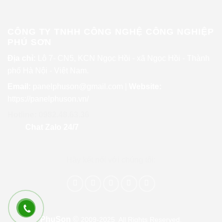
Tấm thưng 11 sóng công nghiệp
CÔNG TY TNHH CÔNG NGHỆ CÔNG NGHIỆP
PHÚ SƠN
Địa chỉ:
Lô 7- CN5, KCN Ngọc Hồi - xã Ngọc Hồi - Thành
phố Hà Nội - Việt Nam.
Email:
panelphuson@gmail.com
|
Website
:
https://panelphuson.vn/
Hotline: 0982.48.63.36
Chat Zalo 24/7
Hãy kết nối với chúng tôi:
PhuSon
©
2009-2025 All Rights Reserved.