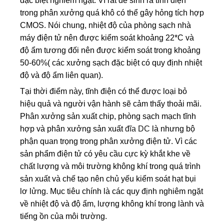
đặc biệt nghiêm ngặt. Vì rất dễ sỉnh ra tĩnh điện
trong phân xưởng quá khô có thể gây hỏng tích hợp
CMOS. Nói chung, nhiệt độ của phòng sạch nhà
máy điện tử nên được kiểm soát khoảng 22*C và
độ ẩm tương đối nên được kiểm soát trong khoảng
50-60%( các xưởng sạch đặc biệt có quy định nhiệt
độ và độ ẩm liên quan).
Tại thời điểm này, tĩnh điện có thể được loại bỏ
hiệu quả và người vận hành sẽ cảm thấy thoải mãi.
Phân xưởng sản xuất chip, phòng sạch mạch tĩnh
hợp và phân xưởng sản xuất
đĩa DC
là nhưng bộ
phận quan trọng trong phân xưởng điện tử. Vì các
sản phẩm điện tử có yêu cầu cực kỳ khắt khe về
chất lượng và môi trường không khí trong quá trình
sản xuất và chế tạo nên chủ yếu kiểm soát hạt bụi
lơ lửng. Mục tiêu chính là các quy định nghiêm ngặt
về nhiệt độ và độ ẩm, lượng không khí trong lành và
tiếng ồn của môi trường.