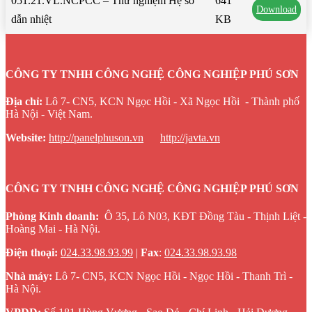
051.21.VL.NCPCC – Thử nghiệm Hệ số
641
Download
dẫn nhiệt
KB
CÔNG TY TNHH CÔNG NGHỆ CÔNG NGHIỆP PHÚ SƠN
Địa chỉ:
Lô 7- CN5, KCN Ngọc Hồi - Xã Ngọc Hồi - Thành phố
Hà Nội - Việt Nam.
Website
:
http://panelphuson.vn
http://javta.vn
CÔNG TY TNHH CÔNG NGHỆ CÔNG NGHIỆP PHÚ SƠN
Phòng Kinh doanh:
Ô 35, Lô N03, KĐT Đồng Tàu - Thịnh Liệt -
Hoàng Mai - Hà Nội.
Điện thoại:
024.33.98.93.99
|
Fax
:
024.33.98.93.98
Nhà máy:
Lô 7- CN5, KCN Ngọc Hồi - Ngọc Hồi - Thanh Trì -
Hà Nội.