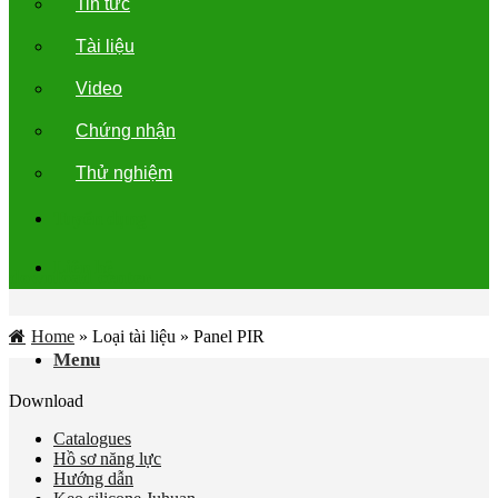
Tin tức
Tài liệu
Video
Chứng nhận
Thử nghiệm
Tuyển dụng
Liên hệ
download center
Home
»
Loại tài liệu
»
Panel PIR
Menu
Download
Catalogues
Hồ sơ năng lực
Hướng dẫn