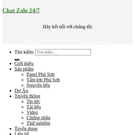
Chat Zalo 24/7
Hãy kết nối với chúng tôi:
PhuSon
©
2009-2025 All Rights Reserved.
Tìm kiếm:
Giới thiệu
Sản phẩm
Panel Phú Sơn
Tấm lợp Phú Sơn
Nguyên liệu
Dự Án
Truyền thông
Tin tức
Tài liệu
Video
Chứng nhận
Thử nghiệm
Tuyển dụng
Liên hệ