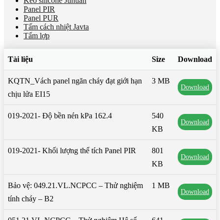
Keo silicone Juhuan
Panel PIR
Panel PUR
Tấm cách nhiệt Javta
Tấm lợp
Tài liệu
Size
Download
KQTN_Vách panel ngăn cháy đạt giới hạn
3 MB
Download
chịu lửa EI15
019-2021- Độ bền nén kPa 162.4
540
Download
KB
019-2021- Khối lượng thể tích Panel PIR
801
Download
KB
Bảo vệ: 049.21.VL.NCPCC – Thử nghiệm
1 MB
Download
tính cháy – B2