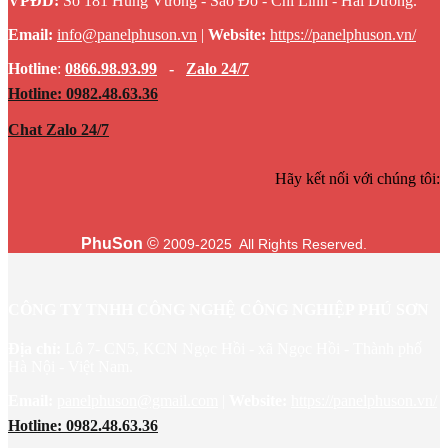
VPĐD:
Số 181 Hùng Vương - Sao Đỏ - Chí Linh - Hải Dương.
Email:
info@panelphuson.vn
|
Website
:
https://panelphuson.vn/
Hotline
:
0866.98.93.99
-
Zalo 24/7
Hotline: 0982.48.63.36
Chat Zalo 24/7
Hãy kết nối với chúng tôi:
PhuSon
©
2009-2025 All Rights Reserved.
CÔNG TY TNHH CÔNG NGHỆ CÔNG NGHIỆP PHÚ SƠN
Địa chỉ:
Lô 7- CN5, KCN Ngọc Hồi - xã Ngọc Hồi - Thành phố
Hà Nội - Việt Nam.
Email:
panelphuson@gmail.com
|
Website
:
https://panelphuson.vn/
Hotline: 0982.48.63.36